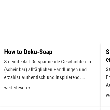
How to Doku-Soap
S
e
So entdeckst Du spannende Geschichten in
S
(scheinbar) alltäglichen Handlungen und
F
erzählst authentisch und inspirierend. …
A
weiterlesen »
we